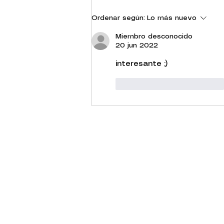
Ordenar según:
Lo más nuevo
Miembro desconocido
20 jun 2022
interesante ;) 
Me gusta
Reaccionar
Contact Information
Location: Carrer del Cobalt, 54, 08907
L'Hospitalet de Llobregat, Barcelona, Spain
Email:
administracion@tibidabobrewing.com