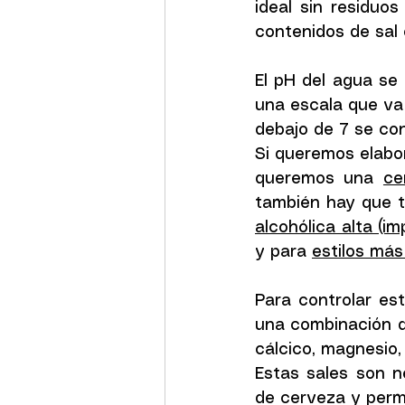
ideal sin residuo
contenidos de sal 
El pH del agua se 
una escala que va d
debajo de 7 se cons
Si queremos elabo
queremos una 
ce
también hay que t
alcohólica alta (i
y para 
estilos más
Para controlar es
una combinación de
cálcico, magnesio, 
Estas sales son n
de cerveza y permi