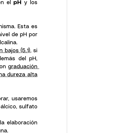
n el 
pH
 y los 
misma. Esta es 
ivel de pH por 
calina. 
 bajos (5.1)
, si 
demás del pH, 
on 
graduación 
una dureza alta
rar, usaremos 
lcico, sulfato 
a elaboración 
una.