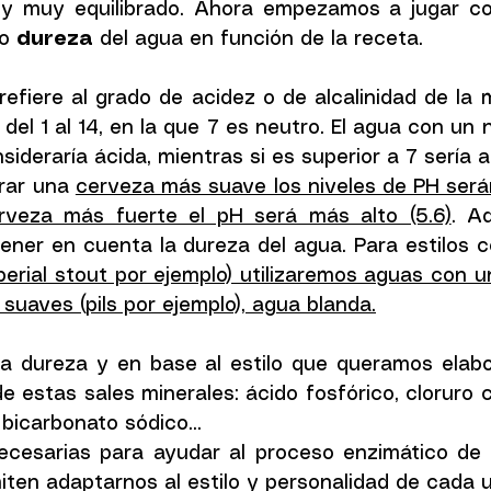
s y muy equilibrado. Ahora empezamos a jugar co
o 
dureza
 del agua en función de la receta.
refiere al grado de acidez o de alcalinidad de la 
el 1 al 14, en la que 7 es neutro. El agua con un n
ideraría ácida, mientras si es superior a 7 sería al
rar una 
cerveza más suave los niveles de PH serán
rveza más fuerte el pH será más alto (5.6)
. A
ener en cuenta la dureza del agua. Para estilos c
mperial stout por ejemplo) utilizaremos aguas con 
 suaves (pils por ejemplo), agua blanda.
ta dureza y en base al estilo que queramos elabo
 estas sales minerales: ácido fosfórico, cloruro cá
bicarbonato sódico... 
ecesarias para ayudar al proceso enzimático de l
ten adaptarnos al estilo y personalidad de cada 