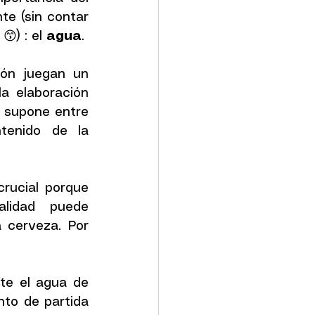
e (sin contar 
) : el 
agua
.
ón juegan un 
a elaboración 
 supone entre 
enido de la 
rucial porque  
idad puede 
 cerveza. Por 
e el agua de 
to de partida 