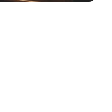
nos apasiona. Porque para nosotros la
artir y disfrutar de los momentos simples
por respetar los ingredientes, comprender
 cuenta de hasta qué punto debemos ser
neta para preservarlo para las futuras